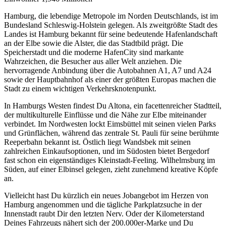
Hamburg, die lebendige Metropole im Norden Deutschlands, ist im
Bundesland Schleswig-Holstein gelegen. Als zweitgrößte Stadt des
Landes ist Hamburg bekannt für seine bedeutende Hafenlandschaft
an der Elbe sowie die Alster, die das Stadtbild prägt. Die
Speicherstadt und die moderne HafenCity sind markante
Wahrzeichen, die Besucher aus aller Welt anziehen. Die
hervorragende Anbindung über die Autobahnen A1, A7 und A24
sowie der Hauptbahnhof als einer der größten Europas machen die
Stadt zu einem wichtigen Verkehrsknotenpunkt.
In Hamburgs Westen findest Du Altona, ein facettenreicher Stadtteil,
der multikulturelle Einflüsse und die Nähe zur Elbe miteinander
verbindet. Im Nordwesten lockt Eimsbüttel mit seinen vielen Parks
und Grünflächen, während das zentrale St. Pauli für seine berühmte
Reeperbahn bekannt ist. Östlich liegt Wandsbek mit seinen
zahlreichen Einkaufsoptionen, und im Südosten bietet Bergedorf
fast schon ein eigenständiges Kleinstadt-Feeling. Wilhelmsburg im
Süden, auf einer Elbinsel gelegen, zieht zunehmend kreative Köpfe
an.
Vielleicht hast Du kürzlich ein neues Jobangebot im Herzen von
Hamburg angenommen und die tägliche Parkplatzsuche in der
Innenstadt raubt Dir den letzten Nerv. Oder der Kilometerstand
Deines Fahrzeugs nähert sich der 200.000er-Marke und Du