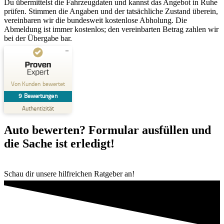
Du übermittelst die Fahrzeugdaten und kannst das Angebot in Ruhe
prüfen. Stimmen die Angaben und der tatsächliche Zustand überein,
vereinbaren wir die bundesweit kostenlose Abholung. Die
Abmeldung ist immer kostenlos; den vereinbarten Betrag zahlen wir
bei der Übergabe bar.
Kundenbewertungen und Erfahrungen zu
AutoSchnellAnkauf
Von Kunden bewertet
9
Bewertungen
SEHR GUT
%
100
Authentizität
Empfehlungen auf
ProvenExpert.com
5,00
/
4,96
Auto bewerten? Formular ausfüllen und
die Sache ist erledigt!
9
Bewertungen auf ProvenExpert.com
Schau dir unsere hilfreichen Ratgeber an!
Erfahren Sie mehr über dieses Bewertungssiegel
Profil ansehen
11.02.2026