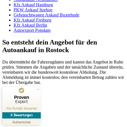
Kfz Ankauf Hamburg
PKW Ankauf Itzehoe
Gebrauchtwagen Ankauf Buxtehude
Kfz Ankauf Freiburg
Kfz Ankauf Berlin
Autoexport Potsdam
So entsteht dein Angebot für den
Autoankauf in Rostock
Du übermittelst die Fahrzeugdaten und kannst das Angebot in Ruhe
prüfen. Stimmen die Angaben und der tatsächliche Zustand überein,
vereinbaren wir die bundesweit kostenlose Abholung. Die
Abmeldung ist immer kostenlos; den vereinbarten Betrag zahlen wir
bei der Übergabe bar.
Kundenbewertungen und Erfahrungen zu
AutoSchnellAnkauf
Von Kunden bewertet
9
Bewertungen
SEHR GUT
%
100
Authentizität
Empfehlungen auf