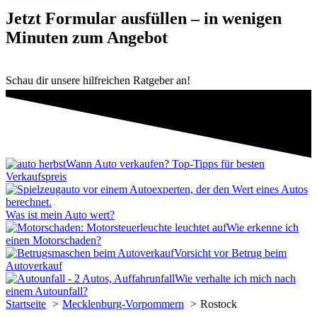
ProvenExpert.com
5,00
/
4,96
Jetzt Formular ausfüllen – in wenigen
Minuten zum Angebot
9
Bewertungen auf ProvenExpert.com
Schau dir unsere hilfreichen Ratgeber an!
Erfahren Sie mehr über dieses Bewertungssiegel
Profil ansehen
11.02.2026
Wann Auto verkaufen? Top-Tipps für besten
Verkaufspreis
Was ist mein Auto wert?
Wie erkenne ich
einen Motorschaden?
Vorsicht vor Betrug beim
Autoverkauf
Wie verhalte ich mich nach
einem Autounfall?
Startseite
Mecklenburg-Vorpommern
Rostock