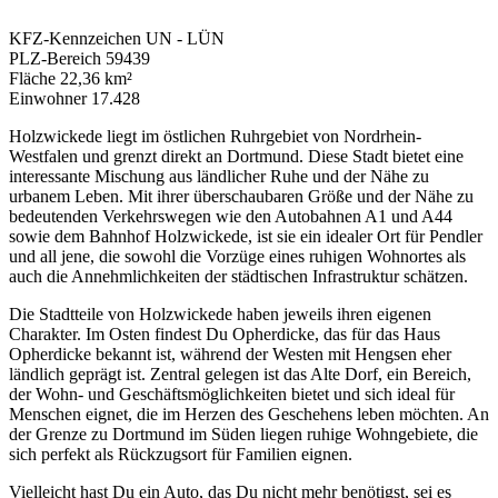
KFZ-Kennzeichen
UN - LÜN
PLZ-Bereich
59439
Fläche
22,36 km²
Einwohner
17.428
Holzwickede liegt im östlichen Ruhrgebiet von Nordrhein-
Westfalen und grenzt direkt an Dortmund. Diese Stadt bietet eine
interessante Mischung aus ländlicher Ruhe und der Nähe zu
urbanem Leben. Mit ihrer überschaubaren Größe und der Nähe zu
bedeutenden Verkehrswegen wie den Autobahnen A1 und A44
sowie dem Bahnhof Holzwickede, ist sie ein idealer Ort für Pendler
und all jene, die sowohl die Vorzüge eines ruhigen Wohnortes als
auch die Annehmlichkeiten der städtischen Infrastruktur schätzen.
Die Stadtteile von Holzwickede haben jeweils ihren eigenen
Charakter. Im Osten findest Du Opherdicke, das für das Haus
Opherdicke bekannt ist, während der Westen mit Hengsen eher
ländlich geprägt ist. Zentral gelegen ist das Alte Dorf, ein Bereich,
der Wohn- und Geschäftsmöglichkeiten bietet und sich ideal für
Menschen eignet, die im Herzen des Geschehens leben möchten. An
der Grenze zu Dortmund im Süden liegen ruhige Wohngebiete, die
sich perfekt als Rückzugsort für Familien eignen.
Vielleicht hast Du ein Auto, das Du nicht mehr benötigst, sei es