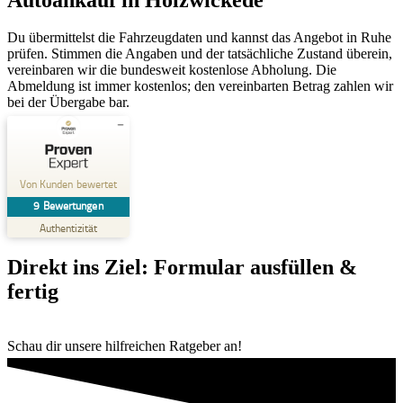
Du übermittelst die Fahrzeugdaten und kannst das Angebot in Ruhe
prüfen. Stimmen die Angaben und der tatsächliche Zustand überein,
vereinbaren wir die bundesweit kostenlose Abholung. Die
Abmeldung ist immer kostenlos; den vereinbarten Betrag zahlen wir
bei der Übergabe bar.
Kundenbewertungen und Erfahrungen zu
AutoSchnellAnkauf
Von Kunden bewertet
9
Bewertungen
SEHR GUT
%
100
Authentizität
Empfehlungen auf
ProvenExpert.com
5,00
/
4,96
Direkt ins Ziel: Formular ausfüllen &
fertig
9
Bewertungen auf ProvenExpert.com
Schau dir unsere hilfreichen Ratgeber an!
Erfahren Sie mehr über dieses Bewertungssiegel
Profil ansehen
11.02.2026