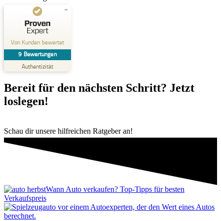
Kundenbewertungen und Erfahrungen zu
AutoSchnellAnkauf
Von Kunden bewertet
9
Bewertungen
SEHR GUT
%
100
Authentizität
Empfehlungen auf
ProvenExpert.com
5,00
/
4,96
Bereit für den nächsten Schritt? Jetzt
loslegen!
9
Bewertungen auf ProvenExpert.com
Schau dir unsere hilfreichen Ratgeber an!
Erfahren Sie mehr über dieses Bewertungssiegel
Profil ansehen
11.02.2026
Wann Auto verkaufen? Top-Tipps für besten
Verkaufspreis