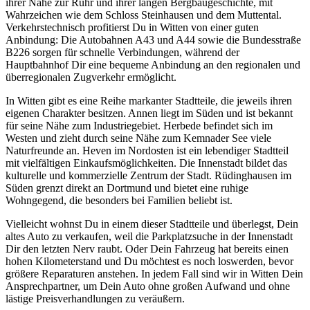
ihrer Nähe zur Ruhr und ihrer langen Bergbaugeschichte, mit
Wahrzeichen wie dem Schloss Steinhausen und dem Muttental.
Verkehrstechnisch profitierst Du in Witten von einer guten
Anbindung: Die Autobahnen A43 und A44 sowie die Bundesstraße
B226 sorgen für schnelle Verbindungen, während der
Hauptbahnhof Dir eine bequeme Anbindung an den regionalen und
überregionalen Zugverkehr ermöglicht.
In Witten gibt es eine Reihe markanter Stadtteile, die jeweils ihren
eigenen Charakter besitzen. Annen liegt im Süden und ist bekannt
für seine Nähe zum Industriegebiet. Herbede befindet sich im
Westen und zieht durch seine Nähe zum Kemnader See viele
Naturfreunde an. Heven im Nordosten ist ein lebendiger Stadtteil
mit vielfältigen Einkaufsmöglichkeiten. Die Innenstadt bildet das
kulturelle und kommerzielle Zentrum der Stadt. Rüdinghausen im
Süden grenzt direkt an Dortmund und bietet eine ruhige
Wohngegend, die besonders bei Familien beliebt ist.
Vielleicht wohnst Du in einem dieser Stadtteile und überlegst, Dein
altes Auto zu verkaufen, weil die Parkplatzsuche in der Innenstadt
Dir den letzten Nerv raubt. Oder Dein Fahrzeug hat bereits einen
hohen Kilometerstand und Du möchtest es noch loswerden, bevor
größere Reparaturen anstehen. In jedem Fall sind wir in Witten Dein
Ansprechpartner, um Dein Auto ohne großen Aufwand und ohne
lästige Preisverhandlungen zu veräußern.